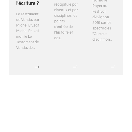
Nathalie
l'écriture ?
récapitule par
Royer au
niveaux et par
Festival
Le Testament
disciplines les
d'Avignon
de Vanda, par
points
2019 sur les
Michel Bruzat
d’entrée de
spectacles
Michel Bruzat
l’histoire et
"Comme
monte Le
des…
disait mon…
Testament de
Vanda, de…