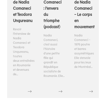
de Nadia
Comaneci
de Nadia
Comaneci
: l’envers
Comaneci
et Teodora
du
- Le corps
Ungureanu
triomphe
en
(podcast)
mouvement
Revoir
l'interview de
Nadia
Nadia
Nadia
Comaneci,
Comaneci -
Comaneci et
c’est aussi
1976 poutre
Teodora
l’histoire
et barres
Ungureanu,
d’une petite
assymétriques
toutes
fille qui
Elle s’envole
deux entraînées
grandit en
pour les Jeux
en Roumanie
République
de Montréal…
et devenues
socialiste de
de…
Roumanie. Elle…