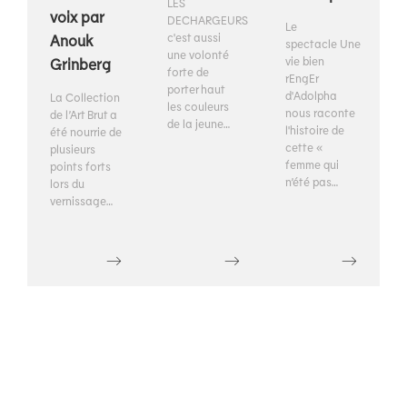
LES
voix par
DECHARGEURS
Le
c'est aussi
Anouk
spectacle Une
une volonté
vie bien
Grinberg
forte de
rEngEr
porter haut
d'Adolpha
La Collection
les couleurs
nous raconte
de l’Art Brut a
de la jeune…
l'histoire de
été nourrie de
cette «
plusieurs
femme qui
points forts
n’été pas…
lors du
vernissage…