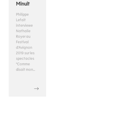
Minuit
Philippe
Lefait
interviewe
Nathalie
Royer au
Festival
d'Avignon
2019 sur les
spectacles
"Comme
disait mon…