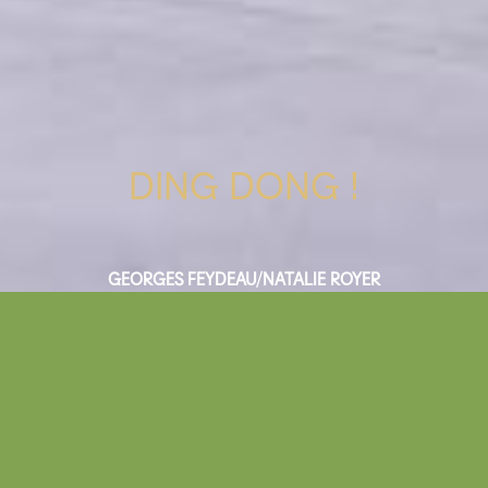
DING DONG !
GEORGES FEYDEAU/NATALIE ROYER