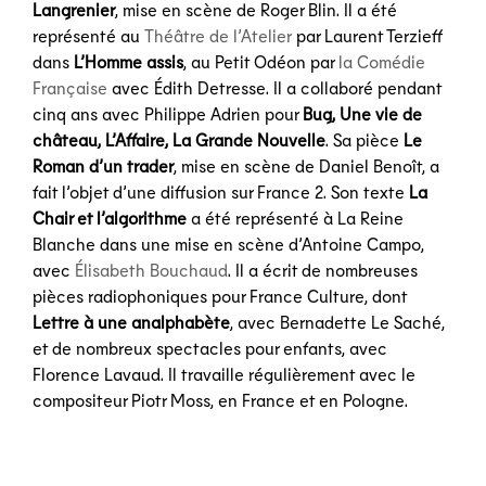
Langrenier
, mise en scène de Roger Blin. Il a été
représenté au
Théâtre de l’Atelier
par Laurent Terzieff
dans
L’Homme assis
, au Petit Odéon par
la Comédie
Française
avec Édith Detresse. Il a collaboré pendant
cinq ans avec Philippe Adrien pour
Bug, Une vie de
château, L’Affaire, La Grande Nouvelle
. Sa pièce
Le
Roman d’un trader
, mise en scène de Daniel Benoît, a
fait l’objet d’une diffusion sur France 2. Son texte
La
Chair et l’algorithme
a été représenté à La Reine
Blanche dans une mise en scène d’Antoine Campo,
avec
Élisabeth Bouchaud
. Il a écrit de nombreuses
pièces radiophoniques pour France Culture, dont
Lettre à une analphabète
, avec Bernadette Le Saché,
et de nombreux spectacles pour enfants, avec
Florence Lavaud. Il travaille régulièrement avec le
compositeur Piotr Moss, en France et en Pologne.