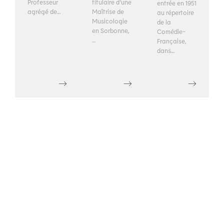
Professeur
titulaire d’une
entrée en 1951
agrégé de…
Maîtrise de
au répertoire
Musicologie
de la
en Sorbonne,
Comédie-
…
Française,
dans…