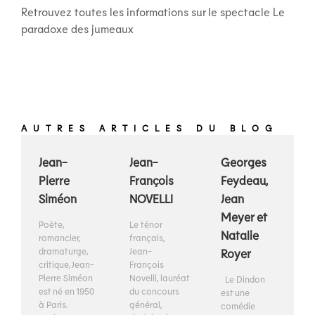
Retrouvez toutes les informations sur le spectacle Le
paradoxe des jumeaux
AUTRES ARTICLES DU BLOG
Jean-
Jean-
Georges
Pierre
François
Feydeau,
Siméon
NOVELLI
Jean
Meyer et
Poète,
Le ténor
Natalie
romancier,
français,
dramaturge,
Jean-
Royer
critique, Jean-
François
Pierre Siméon
Novelli, lauréat
Le Dindon
est né en 1950
du concours
est une
à Paris.
général,
comédie