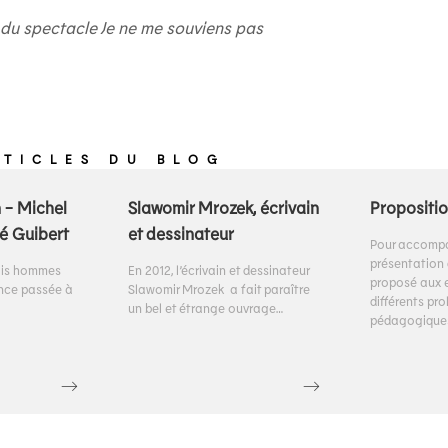
du spectacle Je ne me souviens pas
RTICLES DU BLOG
 - Michel
Slawomir Mrozek, écrivain
Propositio
é Guibert
et dessinateur
Pour accompa
présentation d
rois hommes
En 2012, l’écrivain et dessinateur
proposé aux 
nce passée à
Slawomir Mrozek a fait paraître
différents p
un bel et étrange ouvrage…
pédagogiques