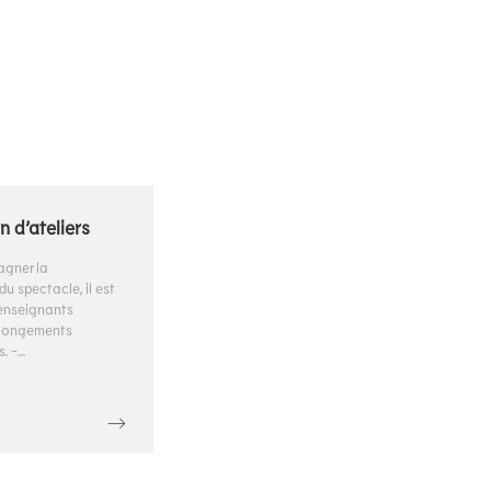
n d’ateliers
gner la
u spectacle, il est
enseignants
rolongements
. -…