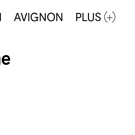
N
AVIGNON
PLUS (+)
me