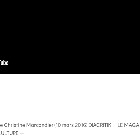
 de Christine Marcandier (10 mars 2016) DIACRITIK — LE MAG
CULTURE —