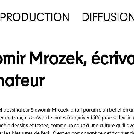
PRODUCTION
DIFFUSIO
mir Mrozek, écriva
nateur
 et dessinateur Slawomir Mrozek a fait paraître un bel et étr
er de français ». Avec le mot « français » biffé pour « dessin »
i mêle dessins et textes, comme un salut à une culture qu’il ava
er les blessures de l’exil. C’est en composant ce petit cahier d