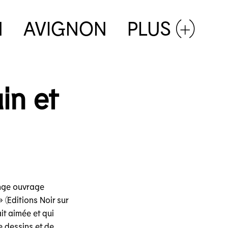
N
AVIGNON
PLUS (+)
in et
ange ouvrage
 (Editions Noir sur
it aimée et qui
e dessins et de