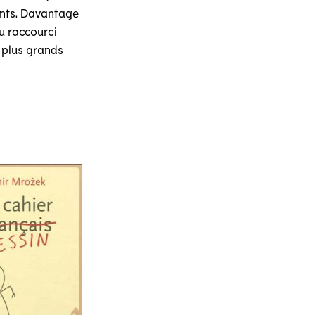
ents. Davantage
du raccourci
s plus grands