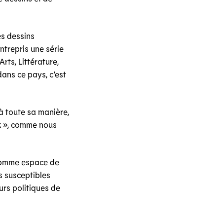
es dessins
ntrepris une série
rts, Littérature,
dans ce pays, c’est
à toute sa manière,
ek », comme nous
e comme espace de
us susceptibles
urs politiques de