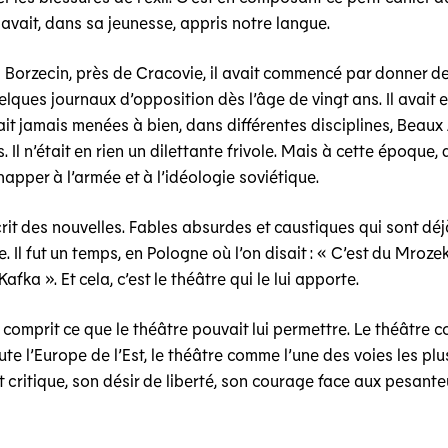
 avait, dans sa jeunesse, appris notre langue.
 à Borzecin, près de Cracovie, il avait commencé par donner d
lques journaux d’opposition dès l’âge de vingt ans. Il avait e
vait jamais menées à bien, dans différentes disciplines, Beaux A
 Il n’était en rien un dilettante frivole. Mais à cette époque, 
apper à l’armée et à l’idéologie soviétique.
rit des nouvelles. Fables absurdes et caustiques qui sont déj
. Il fut un temps, en Pologne où l’on disait : « C’est du Mroz
Kafka ». Et cela, c’est le théâtre qui le lui apporte.
, il comprit ce que le théâtre pouvait lui permettre. Le théâtr
te l’Europe de l’Est, le théâtre comme l’une des voies les pl
t critique, son désir de liberté, son courage face aux pesante