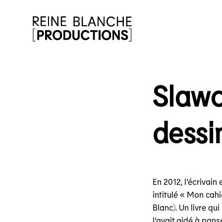
Slawo
dessi
En 2012, l’écrivain
intitulé « Mon cahi
Blanc). Un livre qu
l’avait aidé à pans