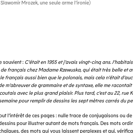
 – Slawomir Mrozek, une seule arme l’ironie
)
 souvient :
C’était en 1955 et j’avais vingt-cinq ans. J’habitais
de français chez Madame Rzewuska, qui était très belle et av
 le français aussi bien que le polonais, mais cela n’était d’auc
u de m’abreuver de grammaire et de syntaxe, elle me racontait
coutais avec le plus grand plaisir. Plus tard, c’est au 22, rue 
emaine pour remplir de dessins les sept mètres carrés du peti
t tout l’intérêt de ces pages : nulle trace de conjugaisons ou d
essins pour illustrer autant de mots français. Des mots ordin
chaïques, des mots qui vous laissent perplexes et qui, vérifica