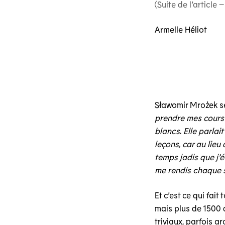
(
Suite de l’article
Armelle Héliot
Sławomir Mrożek se
prendre mes cours 
blancs. Elle parlait
leçons, car au lie
temps jadis que j’é
me rendis chaque s
Et c’est ce qui fai
mais plus de 1500 d
triviaux, parfois ar