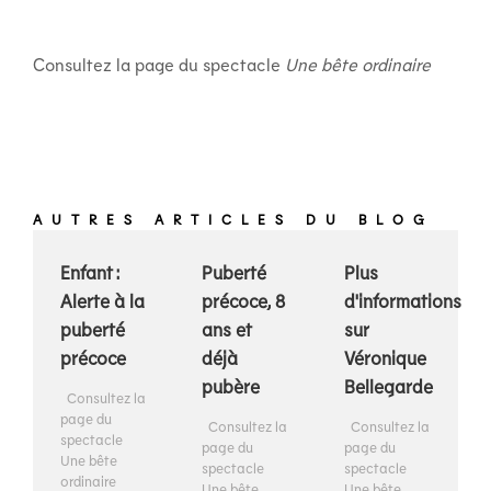
Consultez la page du spectacle
Une bête ordinaire
AUTRES ARTICLES DU BLOG
Enfant :
Puberté
Plus
Alerte à la
précoce, 8
d'informations
puberté
ans et
sur
précoce
déjà
Véronique
pubère
Bellegarde
Consultez la
page du
Consultez la
Consultez la
spectacle
page du
page du
Une bête
spectacle
spectacle
ordinaire
Une bête
Une bête