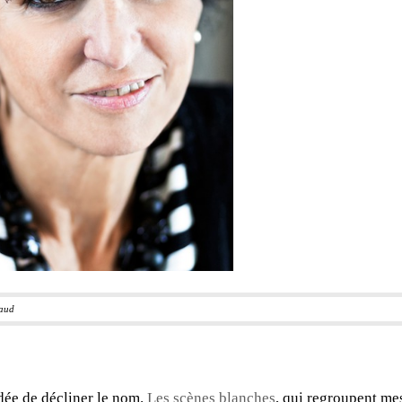
haud
idée de décliner le nom.
Les scènes blanches
, qui regroupent mes 