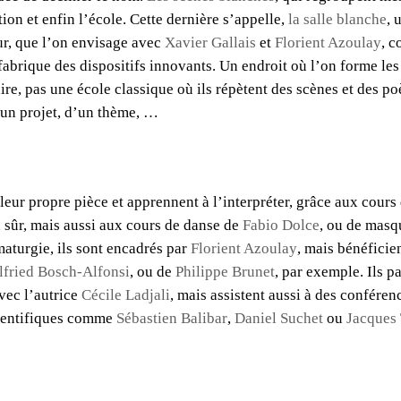
ion et enfin l’école. Cette dernière s’appelle,
la salle blanche
, 
ur, que l’on envisage avec
Xavier Gallais
et
Florient Azoulay
, 
fabrique des dispositifs innovants. Un endroit où l’on forme les
ire, pas une école classique où ils répètent des scènes et des p
’un projet, d’un thème, …
leur propre pièce et apprennent à l’interpréter, grâce aux cours
n sûr, mais aussi aux cours de danse de
Fabio Dolce
, ou de mas
maturgie, ils sont encadrés par
Florient Azoulay
, mais bénéficie
lfried Bosch-Alfonsi
, ou de
Philippe Brunet
, par exemple. Ils pa
avec l’autrice
Cécile Ladjali
, mais assistent aussi à des conféren
cientifiques comme
Sébastien Balibar
,
Daniel Suchet
ou
Jacques 