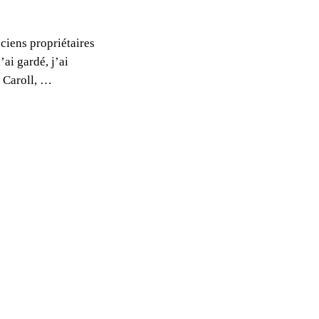
nciens propriétaires
’ai gardé, j’ai
s Caroll, …