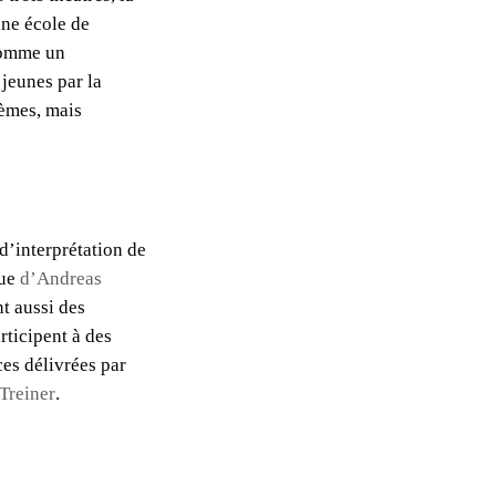
une école de
comme un
 jeunes par la
oèmes, mais
 d’interprétation de
que
d’Andreas
nt aussi des
rticipent à des
ces délivrées par
Treiner
.