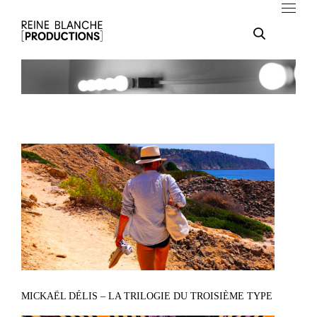
MICKAËL DÉLIS – LA TRILOGIE DU TROISIÈME TYPE