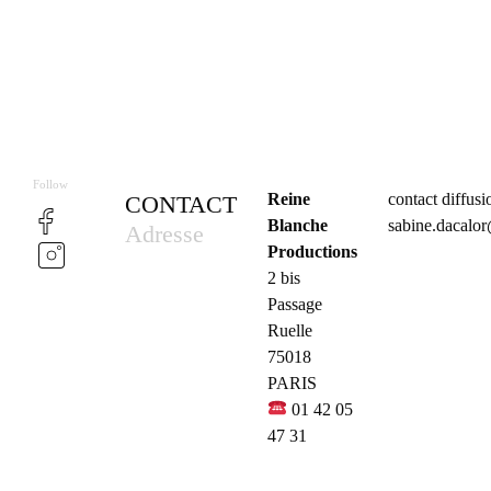
Follow
Reine
contact diffus
CONTACT
Blanche
sabine.dacalo
Adresse
Productions
2 bis
Passage
Ruelle
75018
PARIS
01 42 05
47 31