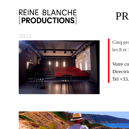
P
LE FESTIVAL
2023
Cinq pro
les 8 et
Votre co
Directri
Tel +33