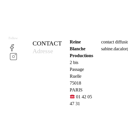
Follow
Reine
contact diffus
CONTACT
Blanche
sabine.dacalo
Adresse
Productions
2 bis
Passage
Ruelle
75018
PARIS
01 42 05
47 31