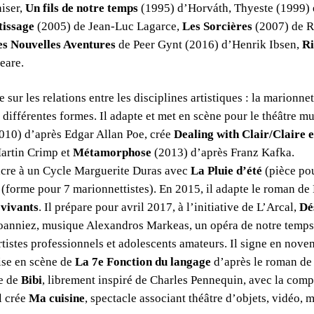
iser,
Un fils de notre temps
(1995) d’Horváth, Thyeste (1999) 
tissage
(2005) de Jean-Luc Lagarce,
Les Sorcières
(2007) de R
es Nouvelles Aventures
de Peer Gynt (2016) d’Henrik Ibsen,
Ri
eare.
 sur les relations entre les disciplines artistiques : la marionnett
 différentes formes. Il adapte et met en scène pour le théâtre m
010) d’après Edgar Allan Poe, crée
Dealing with Clair/Claire e
Martin Crimp et
Métamorphose
(2013) d’après Franz Kafka.
acre à un Cycle Marguerite Duras avec
La Pluie d’été
(pièce pou
(forme pour 7 marionnettistes). En 2015, il adapte le roman de
 vivants
. Il prépare pour avril 2017, à l’initiative de L’Arcal,
Dé
oanniez, musique Alexandros Markeas, un opéra de notre temps 
artistes professionnels et adolescents amateurs. Il signe en nov
mise en scène de
La 7e Fonction du langage
d’après le roman de 
ne de
Bibi
, librement inspiré de Charles Pennequin, avec la com
l crée
Ma cuisine
, spectacle associant théâtre d’objets, vidéo,