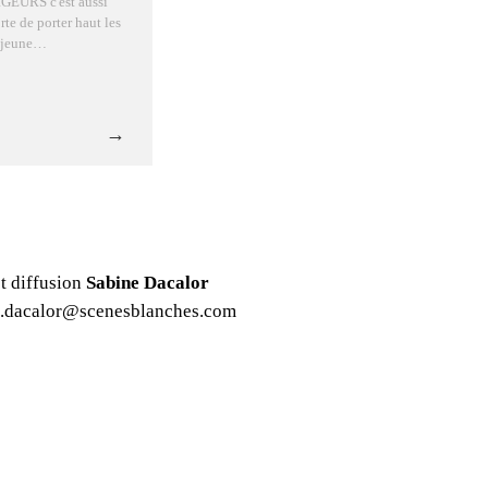
EURS c'est aussi
rte de porter haut les
a jeune…
t diffusion
Sabine Dacalor
e.dacalor@scenesblanches.com