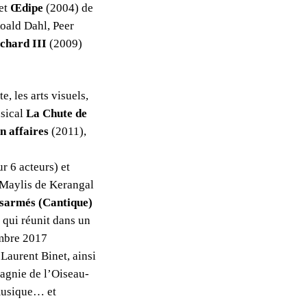
et
Œdipe
(2004) de
oald Dahl, Peer
chard III
(2009)
e, les arts visuels,
usical
La Chute de
n affaires
(2011),
r 6 acteurs) et
 Maylis de Kerangal
sarmés (Cantique)
qui réunit dans un
embre 2017
Laurent Binet, ainsi
pagnie de l’Oiseau-
 musique… et