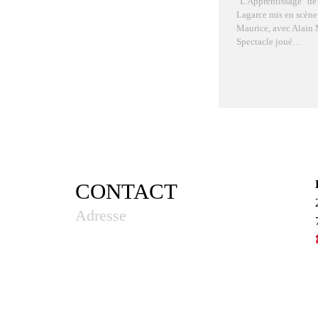
"L'Apprentissage" de
Lagarce mis en scène
Maurice, avec Alain 
Spectacle joué…
CONTACT
Adresse